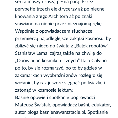
serca maszyn ruszą pełną parą. Przez
perypetię trzech elektrycerzy aż po niecne
knowania złego Architora aż po znaki
stawiane na niebie przez nieznajomą rękę.
Wspólnie z opowiadaczem słuchacze
przemierzą najodleglejsze zakątki kosmosu, by
zbliżyć się nieco do świata z „Bajek robotów”
Stanisław Lema, zajrzą także na chwilę do
„Opowiadań kosmikomicznych” Italo Calvino
po to, by się rozmarzyć, po to by gdzieś w
zakamarkach wyobraźni znów rozległo się
wołanie, by raz jeszcze sięgnąć po książkę i
zatonąć w kosmosie lektury.
Baśnie opowie i spotkanie poprowadzi
Mateusz Świstak, opowiadacz baśni, edukator,
autor bloga basnienawarsztacie.pl. Spotkanie