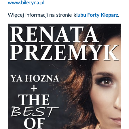
www.biletyna.pl
Więcej informacji na stronie
k
lubu Forty Kleparz
.