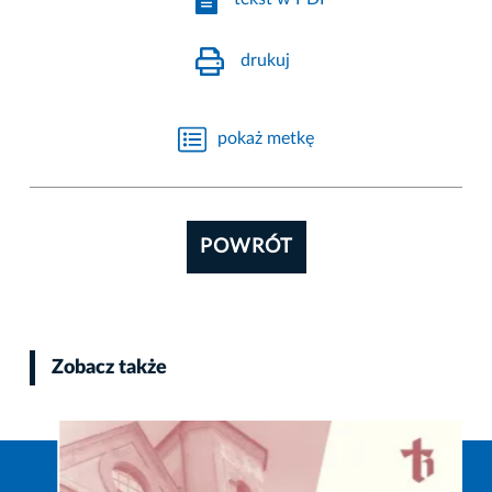
drukuj
pokaż metkę
POWRÓT
Zobacz także