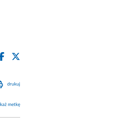
drukuj
każ metkę