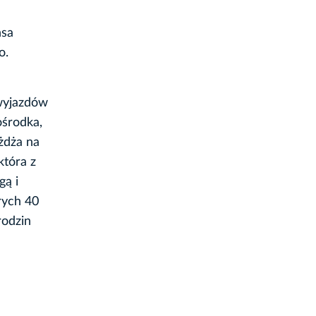
nsa
o.
 wyjazdów
środka,
żdża na
która z
gą i
rych 40
rodzin