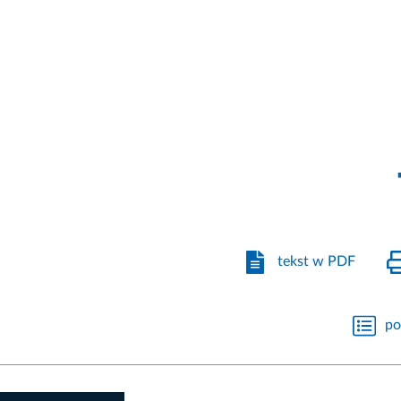
tekst w PDF
po