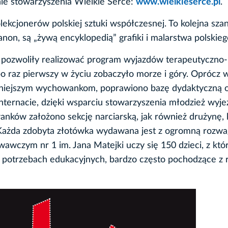
onie stowarzyszenia Wielkie Serce:
www.wielkieserce.pl
.
ekcjonerów polskiej sztuki współczesnej. To kolejna sza
non, są „żywą encyklopedią” grafiki i malarstwa polskieg
i pozwoliły realizować program wyjazdów terapeutyczno-
po raz pierwszy w życiu zobaczyło morze i góry. Oprócz
dniejszym wychowankom, poprawiono bazę dydaktyczną o
nternacie, dzięki wsparciu stowarzyszenia młodzież wyje
ków założono sekcję narciarską, jak również drużynę, 
 Każda zdobyta złotówka wydawana jest z ogromną rozwa
czym nr 1 im. Jana Matejki uczy się 150 dzieci, z któ
ch potrzebach edukacyjnych, bardzo często pochodzące z 