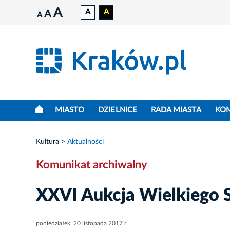
A
A
A
A
A
MIASTO
DZIELNICE
RADA MIASTA
KO
Kultura
Aktualności
Komunikat archiwalny
XXVI Aukcja Wielkiego S
poniedziałek, 20 listopada 2017 r.