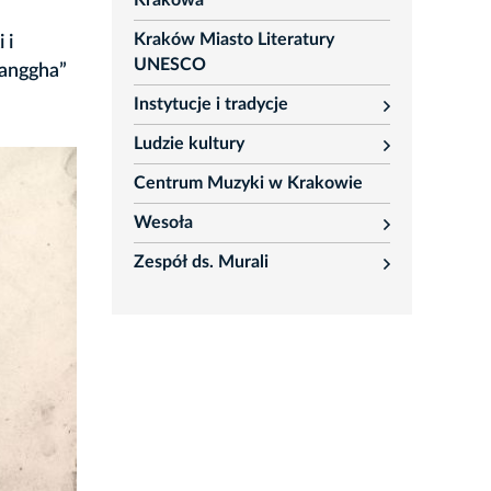
Krakowa
Kraków Miasto Literatury
 i
UNESCO
Manggha”
Instytucje i tradycje
rozwiń
Ludzie kultury
rozwiń
Centrum Muzyki w Krakowie
Wesoła
rozwiń
Zespół ds. Murali
rozwiń