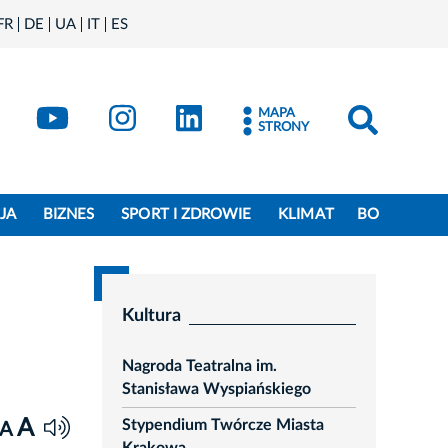
FR
DE
UA
IT
ES
book
Kraków - X
Kraków - YouTube
Kraków - Instagram
Kraków - LinkedIn
MAPA
STRONY
JA
BIZNES
SPORT I ZDROWIE
KLIMAT
BO
Kultura
Nagroda Teatralna im.
Stanisława Wyspiańskiego
A
Stypendium Twórcze Miasta
A