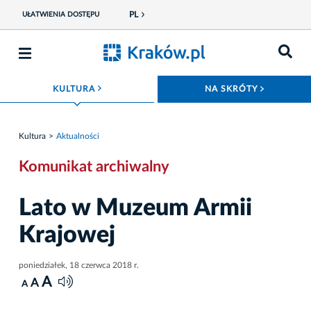
PL
UŁATWIENIA DOSTĘPU
ROZWIŃ MENU
ROZWIŃ
KULTURA
NA SKRÓTY
Kultura
Aktualności
Komunikat archiwalny
Lato w Muzeum Armii
Krajowej
poniedziałek, 18 czerwca 2018 r.
A
A
A