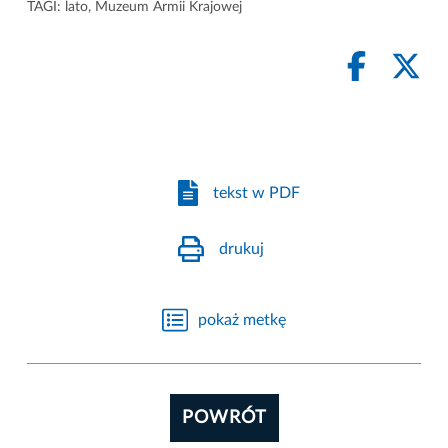
TAGI:
lato
,
Muzeum Armii Krajowej
tekst w PDF
drukuj
pokaż metkę
POWRÓT