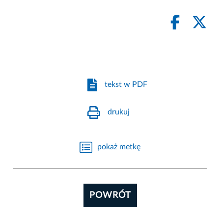
tekst w PDF
drukuj
pokaż metkę
POWRÓT