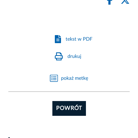
tekst w PDF
drukuj
pokaż metkę
POWRÓT