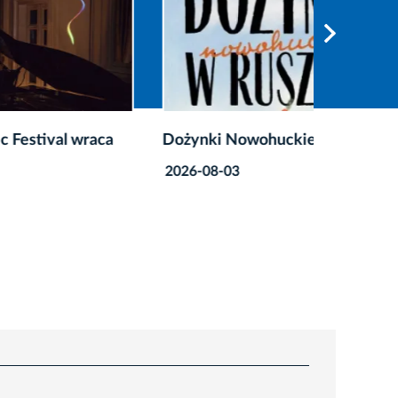
raca
Dożynki Nowohuckie w Ruszczy
Weeken
sprawdź,
2026-08-03
2026-08