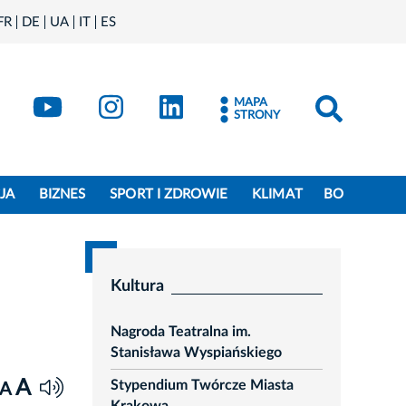
FR
DE
UA
IT
ES
book
Kraków - X
Kraków - YouTube
Kraków - Instagram
Kraków - LinkedIn
MAPA
STRONY
JA
BIZNES
SPORT I ZDROWIE
KLIMAT
BO
Kultura
Nagroda Teatralna im.
Stanisława Wyspiańskiego
A
Stypendium Twórcze Miasta
A