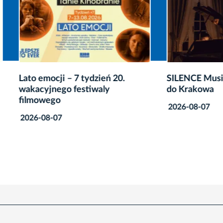
ocji – 7 tydzień 20.
SILENCE Music Festival w
jnego festiwaly
do Krakowa
ego
2026-08-07
8-07