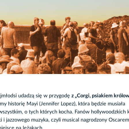
Najmłodsi udadzą się w przygodę
z „Corgi, psiakiem królow
y historię Mayi (Jennifer Lopez), która będzie musiała
e wszystkim, o tych których kocha. Fanów hollywoodzkich
rki i jazzowego muzyka, czyli musical nagrodzony Oscare
iejsce na leżakach.