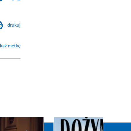
drukuj
każ metkę