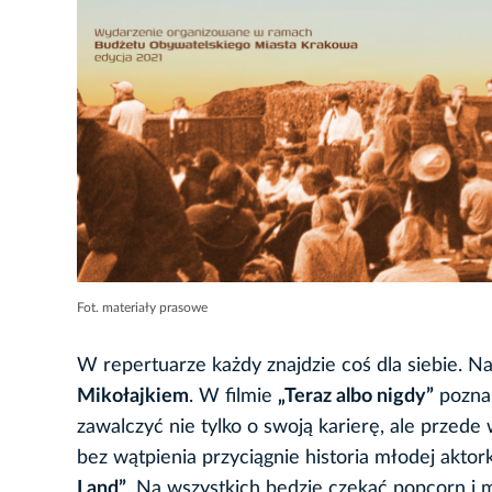
Fot. materiały prasowe
W repertuarze każdy znajdzie coś dla siebie. 
Mikołajkiem
. W filmie
„Teraz albo nigdy”
poznam
zawalczyć nie tylko o swoją karierę, ale przed
bez wątpienia przyciągnie historia młodej akto
Land”
. Na wszystkich będzie czekać popcorn i m