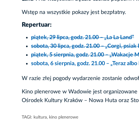
Wstęp na wszystkie pokazy jest bezpłatny.
Repertuar:
piątek, 29 lipca, godz. 21.00 – „La La Land”
sobota, 30 lipca, godz. 21.00 – „Corgi, psiak
piątek, 5 sierpnia, godz. 21.00 – „Wakacje 
sobota, 6 sierpnia, godz. 21.00 – „Teraz albo
W razie złej pogody wydarzenie zostanie odwoł
Kino plenerowe w Wadowie jest organizowane 
Ośrodek Kultury Kraków – Nowa Huta oraz Sto
TAGI:
kultura
,
kino plenerowe