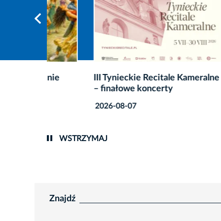
enie
III Tynieckie Recitale Kameralne
Lato em
– finałowe koncerty
wakacy
filmow
2026-08-07
2026-0
WSTRZYMAJ
Znajdź