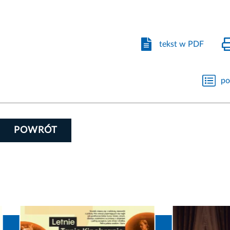
tekst w PDF
po
POWRÓT