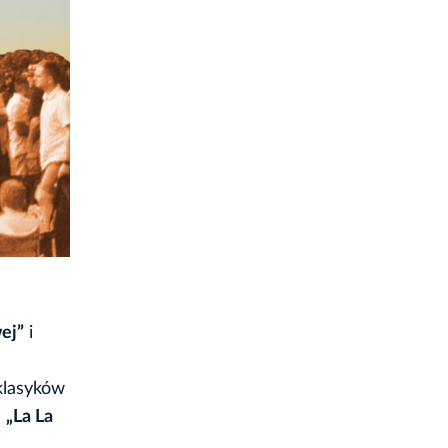
ej”
i
 klasyków
m
„La La