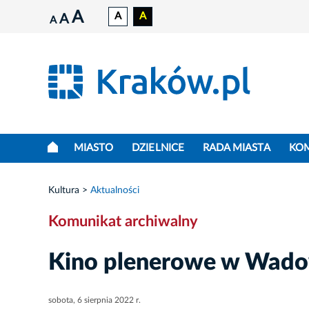
A
A
A
A
A
MIASTO
DZIELNICE
RADA MIASTA
KO
Kultura
Aktualności
Komunikat archiwalny
Kino plenerowe w Wado
sobota, 6 sierpnia 2022 r.