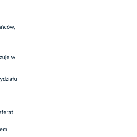
ańców,
zuje w
ydziału
eferat
sem