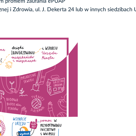
m profilem zaufania ePUAP
znej i Zdrowia, ul. J. Dekerta 24 lub w innych siedzibach