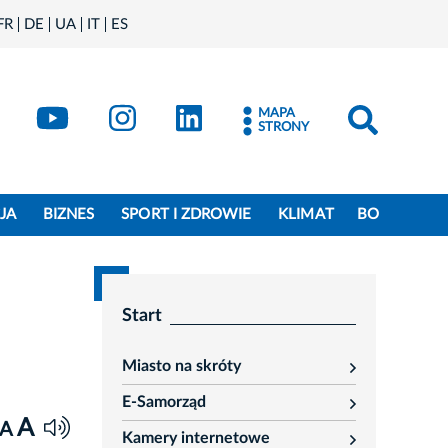
FR
DE
UA
IT
ES
book
Kraków - X
Kraków - YouTube
Kraków - Instagram
Kraków - LinkedIn
MAPA
STRONY
JA
BIZNES
SPORT I ZDROWIE
KLIMAT
BO
Start
Miasto na skróty
rozwiń
E-Samorząd
rozwiń
A
A
Kamery internetowe