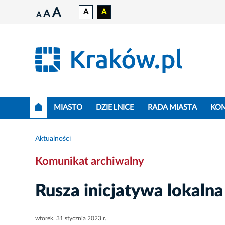
A
A
A
A
A
MIASTO
DZIELNICE
RADA MIASTA
KO
Aktualności
Komunikat archiwalny
Rusza inicjatywa lokalna
wtorek, 31 stycznia 2023 r.