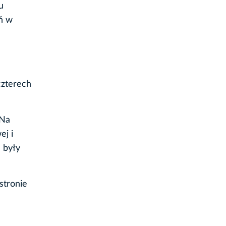
u
ań w
czterech
 Na
ej i
 były
stronie