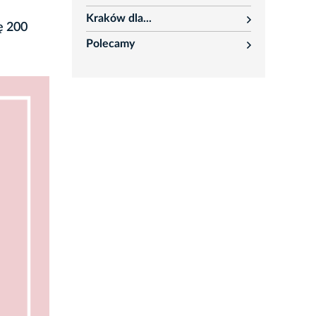
rozwiń
Kraków dla...
rozwiń
ę 200
Polecamy
rozwiń