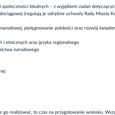
i społeczności lokalnych – z wyjątkiem zadań dotyczącyc
odociągowej (regulują je odrębne uchwały Rady Miasta K
 narodowej, pielęgnowanie polskości oraz rozwój świado
 i etnicznych oraz języka regionalnego
edzictwa narodowego
nej
ie go realizować, to czas na przygotowanie wniosku. Wsz