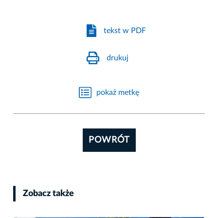
tekst w PDF
drukuj
pokaż metkę
POWRÓT
Zobacz także