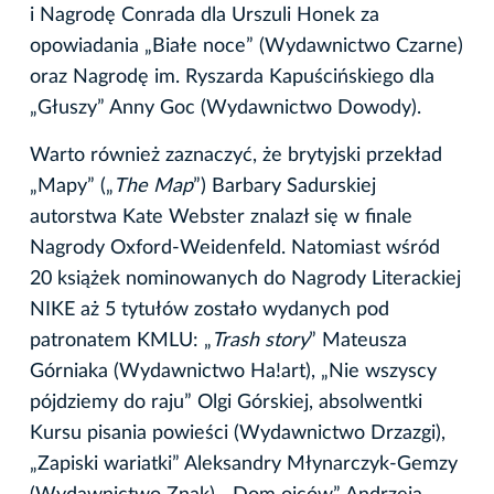
i Nagrodę Conrada dla Urszuli Honek za
opowiadania „Białe noce” (Wydawnictwo Czarne)
oraz Nagrodę im. Ryszarda Kapuścińskiego dla
„Głuszy” Anny Goc (Wydawnictwo Dowody).
Warto również zaznaczyć, że brytyjski przekład
„Mapy” („
The Map
”) Barbary Sadurskiej
autorstwa Kate Webster znalazł się w finale
Nagrody Oxford-Weidenfeld. Natomiast wśród
20 książek nominowanych do Nagrody Literackiej
NIKE aż 5 tytułów zostało wydanych pod
patronatem KMLU: „
Trash story
” Mateusza
Górniaka (Wydawnictwo Ha!art), „Nie wszyscy
pójdziemy do raju” Olgi Górskiej, absolwentki
Kursu pisania powieści (Wydawnictwo Drzazgi),
„Zapiski wariatki” Aleksandry Młynarczyk-Gemzy