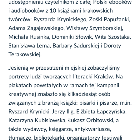
udostępnieniu czytelnikom z całej Polski ebooków
i audiobooków z 10 książkami krakowskich
twórców: Ryszarda Krynickiego, Zośki Papużanki,
Adama Zagajewskiego, Wisławy Szymborskiej,
Michała Rusinka, Dominiki Słowik, Wita Szostaka,
Stanisława Lema, Barbary Sadurskiej i Doroty
Terakowskiej.
Jesienią w przestrzeni miejskiej zobaczyliśmy
portrety ludzi tworzących literacki Kraków. Na
plakatach powstałych w ramach tej kampanii
kreatywnej znalazło się kilkadziesiąt osób
związanych z branżą książki: pisarki i pisarze, m.in.
Ryszard Krynicki, Jerzy Illg, Elżbieta Łapczyńska,
Katarzyna Kubisiowska, Łukasz Orbitowski, a
także wydawcy, księgarze, antykwariusze,
tłumacze, bibliotekarki, organizatorzy festiwali