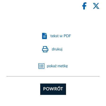
tekst w PDF
drukuj
pokaż metkę
POWRÓT