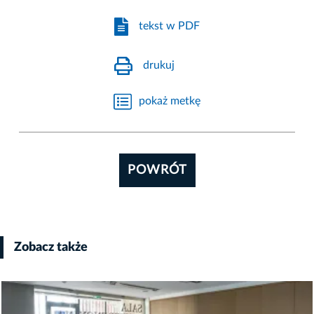
tekst w PDF
drukuj
pokaż metkę
POWRÓT
Zobacz także