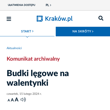
PL
UŁATWIENIA DOSTĘPU
ROZWIŃ MENU
ROZWIŃ
START
NA SKRÓTY
Aktualności
Komunikat archiwalny
Budki lęgowe na
walentynki
czwartek, 15 lutego 2024 r.
A
A
A