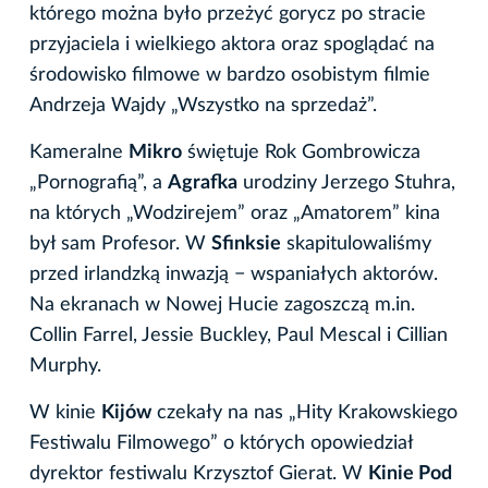
którego można było przeżyć gorycz po stracie
przyjaciela i wielkiego aktora oraz spoglądać na
środowisko filmowe w bardzo osobistym filmie
Andrzeja Wajdy „Wszystko na sprzedaż”.
Kameralne
Mikro
świętuje Rok Gombrowicza
„Pornografią”, a
Agrafka
urodziny Jerzego Stuhra,
na których „Wodzirejem” oraz „Amatorem” kina
był sam Profesor. W
Sfinksie
skapitulowaliśmy
przed irlandzką inwazją − wspaniałych aktorów.
Na ekranach w Nowej Hucie zagoszczą m.in.
Collin Farrel, Jessie Buckley, Paul Mescal i Cillian
Murphy.
W kinie
Kijów
czekały na nas „Hity Krakowskiego
Festiwalu Filmowego” o których opowiedział
dyrektor festiwalu Krzysztof Gierat. W
Kinie Pod