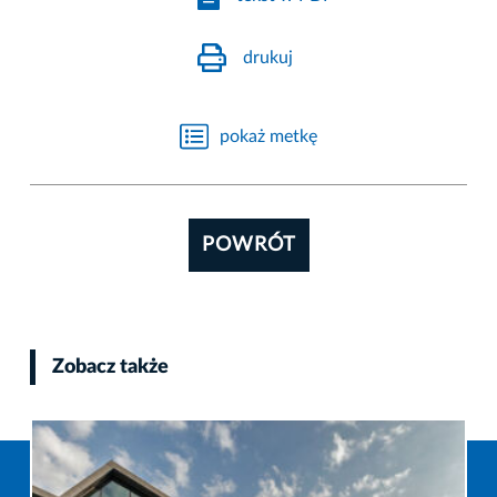
drukuj
pokaż metkę
POWRÓT
Zobacz także