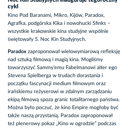
Noc Kin Studyjnych inauguruje tegoroczny
cykl
Kino Pod Baranami, Mikro, Kijów, Paradox,
Agrafka, podgórska Kika i nowohucki Sfinks −
wszystkie krakowskie kina studyjne wspólnie
świętowały 5. Noc Kin Studyjnych.
Paradox
zaproponował wielowymiarową refleksję
nad sztuką filmową i magią kina. Mogliśmy
towarzyszyć Sammy’emu Fabelmanowi alter ego
Stevena Spielberga w trudach dorastania i
początku fascynacji medium filmowym oraz
irańskiemu reżyserowi w zdalnym zarządzaniu
ekipą filmową spoza granic totalitarnego państwa.
Można było poczuć, że kino Empire mogłoby być
także naszą przystanią. Paradox zaproponował
też plenerowy pokaz „Kino w ogrodzie” podczas