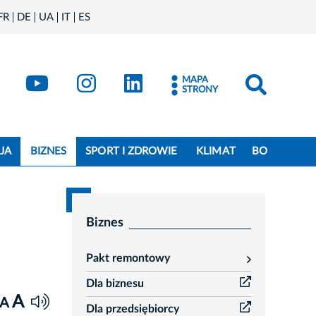
FR
DE
UA
IT
ES
book
Kraków - X
Kraków - YouTube
Kraków - Instagram
Kraków - LinkedIn
MAPA
STRONY
JA
BIZNES
SPORT I ZDROWIE
KLIMAT
BO
Biznes
Pakt remontowy
rozwiń
Dla biznesu
A
A
Dla przedsiębiorcy