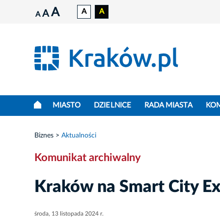
A
A
A
A
A
MIASTO
DZIELNICE
RADA MIASTA
KO
Biznes
Aktualności
Komunikat archiwalny
Kraków na Smart City E
środa, 13 listopada 2024 r.