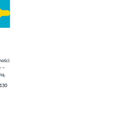
ności
e –
ną.
 130