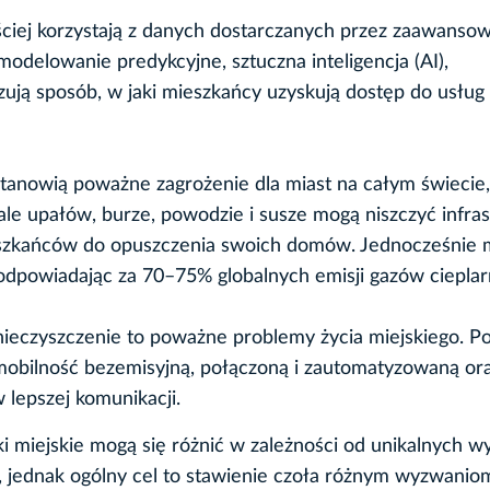
ściej korzystają z danych dostarczanych przez zaawanso
modelowanie predykcyjne, sztuczna inteligencja (AI),
zują sposób, w jaki mieszkańcy uzyskują dostęp do usług
stanowią poważne zagrożenie dla miast na całym świecie,
ale upałów, burze, powodzie i susze mogą niszczyć infras
szkańców do opuszczenia swoich domów. Jednocześnie m
dpowiadając za 70–75% globalnych emisji gazów cieplar
zanieczyszczenie to poważne problemy życia miejskiego. P
mobilność bezemisyjną, połączoną i zautomatyzowaną or
lepszej komunikacji.
yki miejskie mogą się różnić w zależności od unikalnych w
to, jednak ogólny cel to stawienie czoła różnym wyzwanio