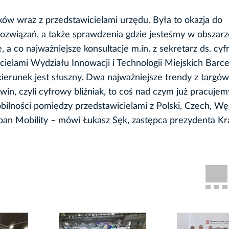
w wraz z przedstawicielami urzędu. Była to okazja do
rozwiązań, a także sprawdzenia gdzie jesteśmy w obszar
 a co najważniejsze konsultacje m.in. z sekretarz ds. cy
icielami Wydziału Innowacji i Technologii Miejskich Barce
ierunek jest słuszny. Dwa najważniejsze trendy z targów
twin, czyli cyfrowy bliźniak, to coś nad czym już pracujem
ilności pomiędzy przedstawicielami z Polski, Czech, Węg
rban Mobility – mówi Łukasz Sęk, zastępca prezydenta K