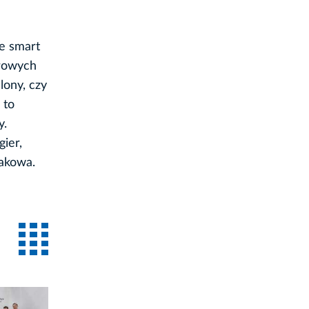
ze smart
frowych
lony, czy
 to
y.
ier,
rakowa.