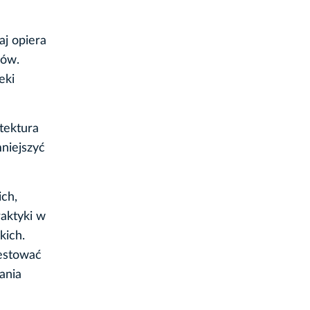
aj opiera
ców.
eki
itektura
mniejszyć
ch,
aktyki w
kich.
westować
ania