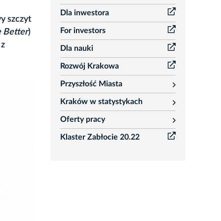
Dla inwestora
y szczyt
For investors
e Better
)
 z
Dla nauki
Rozwój Krakowa
Przyszłość Miasta
rozwiń
Kraków w statystykach
rozwiń
Oferty pracy
rozwiń
Klaster Zabłocie 20.22