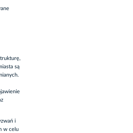
wane
trukturę,
iasta są
nianych.
ojawienie
az
yzwań i
m w celu