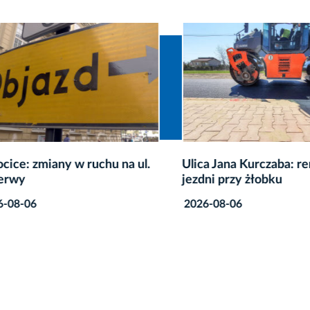
ce: zmiany w ruchu na ul.
Ulica Jana Kurczaba: rem
wy
jezdni przy żłobku
8-06
2026-08-06