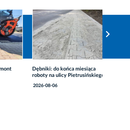
ont
Dębniki: do końca miesiąca
Remont 
roboty na ulicy Pietrusińskiego
obejmą 
parkin
2026-08-06
2026-08