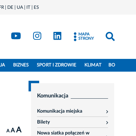
FR
DE
UA
IT
ES
book
Kraków - X
Kraków - YouTube
Kraków - Instagram
Kraków - LinkedIn
MAPA
STRONY
JA
BIZNES
SPORT I ZDROWIE
KLIMAT
BO
Komunikacja
Komunikacja miejska
rozwiń
Bilety
rozwiń
A
A
A
Nowa siatka połączeń w