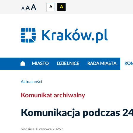
A
A
A
A
A
MIASTO
DZIELNICE
RADA MIASTA
KO
Aktualności
Komunikat archiwalny
Komunikacja podczas 24
niedziela, 8 czerwca 2025 r.