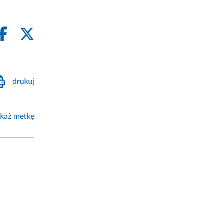
drukuj
każ metkę