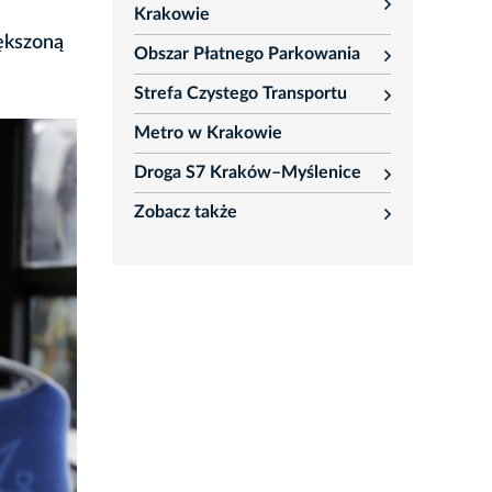
rozwiń
Krakowie
ększoną
Obszar Płatnego Parkowania
rozwiń
Strefa Czystego Transportu
rozwiń
Metro w Krakowie
Droga S7 Kraków–Myślenice
rozwiń
Zobacz także
rozwiń