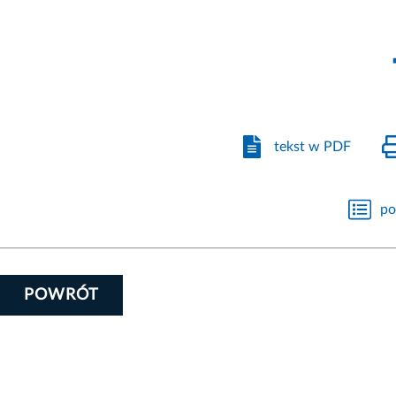
tekst w PDF
po
POWRÓT