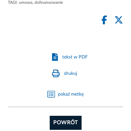
TAGI:
umowa
,
dofinansowanie
tekst w PDF
drukuj
pokaż metkę
POWRÓT