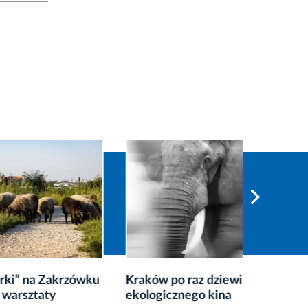
krzówku
Kraków po raz dziewiąty stolicą
Sobota 
ekologicznego kina
Fałęcki