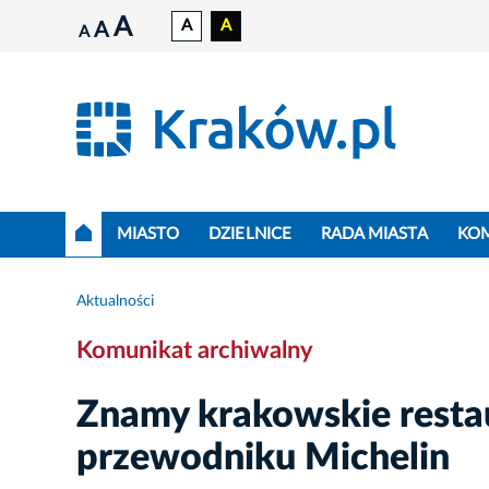
A
A
A
A
A
MIASTO
DZIELNICE
RADA MIASTA
KO
Aktualności
Komunikat archiwalny
Znamy krakowskie resta
przewodniku Michelin