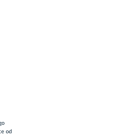
go
ce od