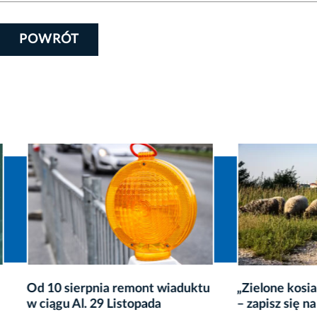
POWRÓT
sierpnia remont wiaduktu
„Zielone kosiarki” na Za
 Al. 29 Listopada
– zapisz się na warsztaty