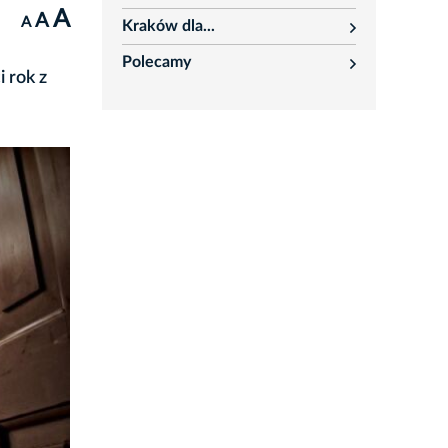
rozwiń
A
A
A
Kraków dla...
rozwiń
Polecamy
rozwiń
 rok z