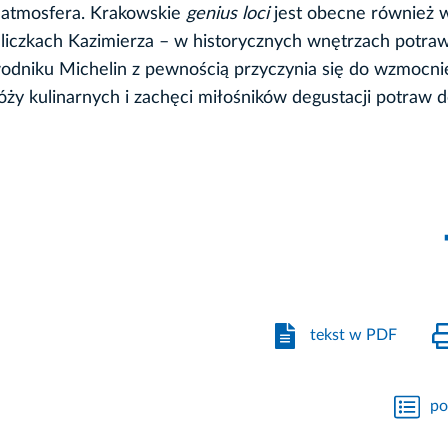
a atmosfera. Krakowskie
genius loci
jest obecne również 
liczkach Kazimierza – w historycznych wnętrzach potra
dniku Michelin z pewnością przyczynia się do wzmocni
óży kulinarnych i zachęci miłośników degustacji potraw 
tekst w PDF
po