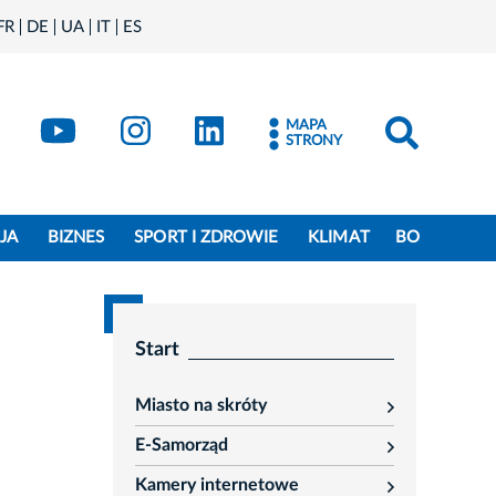
FR
DE
UA
IT
ES
book
Kraków - X
Kraków - YouTube
Kraków - Instagram
Kraków - LinkedIn
MAPA
STRONY
JA
BIZNES
SPORT I ZDROWIE
KLIMAT
BO
Start
Miasto na skróty
rozwiń
E-Samorząd
rozwiń
Kamery internetowe