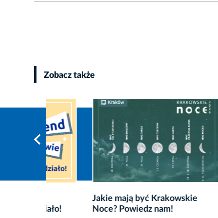
Zobacz także
Jakie mają być Krakowskie
Od 10 
iało!
Noce? Powiedz nam!
w ciągu