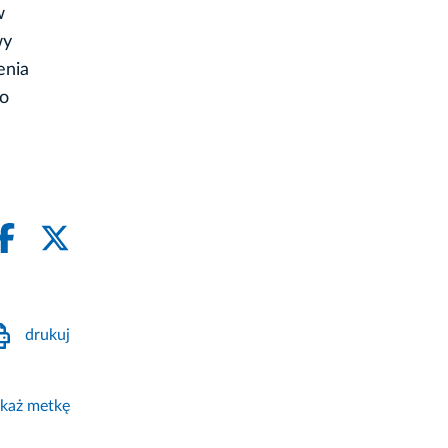
w
wy
enia
do
drukuj
każ metkę