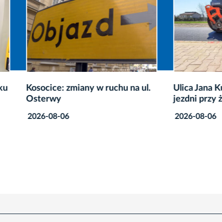
ce: zmiany w ruchu na ul.
Ulica Jana Kurczaba: rem
wy
jezdni przy żłobku
8-06
2026-08-06