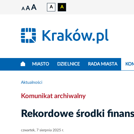
A
A
A
A
A
MIASTO
DZIELNICE
RADA MIASTA
KO
Aktualności
Komunikat archiwalny
Rekordowe środki fina
czwartek, 7 sierpnia 2025 r.