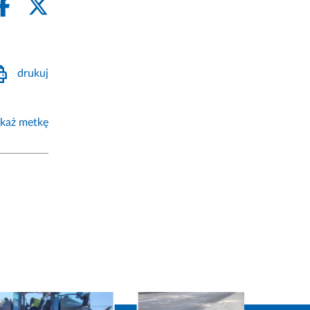
drukuj
każ metkę