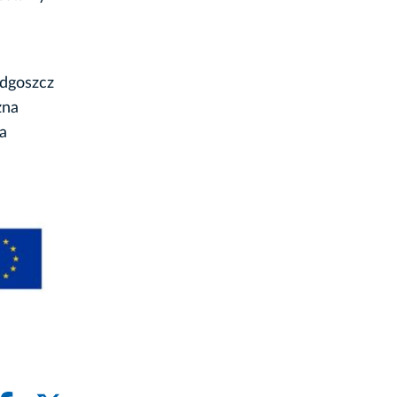
ydgoszcz
żna
a