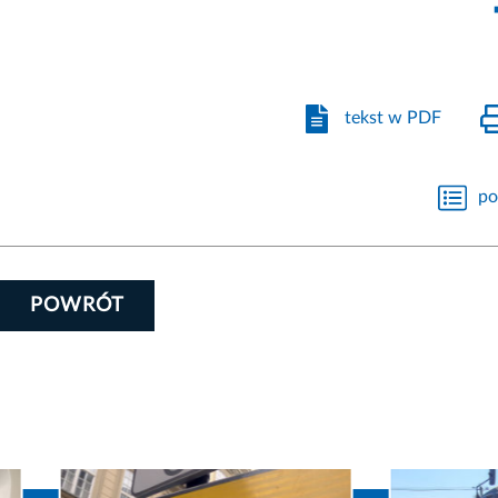
tekst w PDF
po
POWRÓT