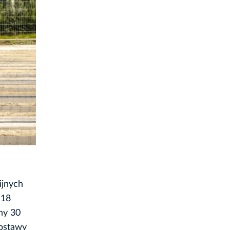
ijnych
 18
ny 30
dostawy