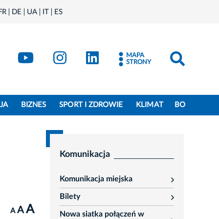
FR
DE
UA
IT
ES
book
Kraków - X
Kraków - YouTube
Kraków - Instagram
Kraków - LinkedIn
MAPA
STRONY
JA
BIZNES
SPORT I ZDROWIE
KLIMAT
BO
Komunikacja
Komunikacja miejska
rozwiń
Bilety
rozwiń
A
A
A
Nowa siatka połączeń w