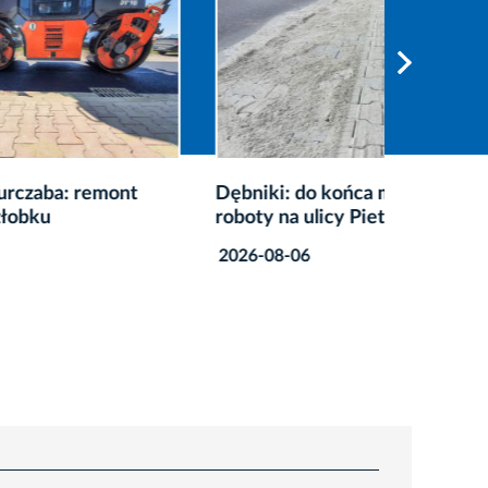
ont
Dębniki: do końca miesiąca
Remont 
roboty na ulicy Pietrusińskiego
obejmą 
parkin
2026-08-06
2026-08