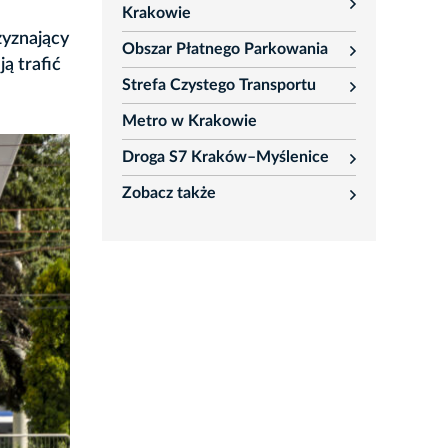
rozwiń
Krakowie
zyznający
Obszar Płatnego Parkowania
rozwiń
ą trafić
Strefa Czystego Transportu
rozwiń
Metro w Krakowie
Droga S7 Kraków–Myślenice
rozwiń
Zobacz także
rozwiń