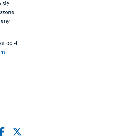
 się
oszone
ceny
ze od 4
ym