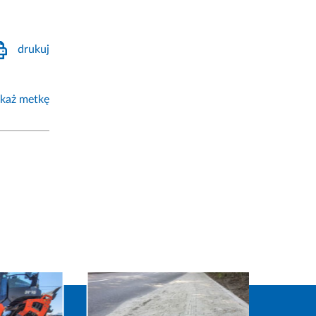
drukuj
każ metkę