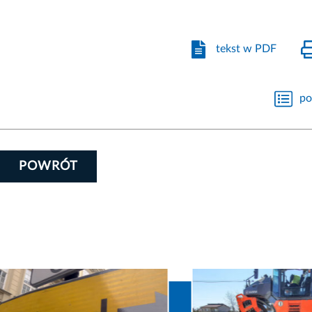
tekst w PDF
po
POWRÓT