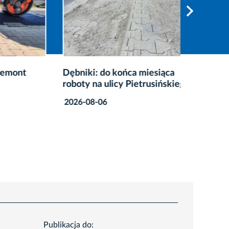
ont
Dębniki: do końca miesiąca
Remont 
roboty na ulicy Pietrusińskiego
obejmą 
parkin
2026-08-06
2026-08
Publikacja do: