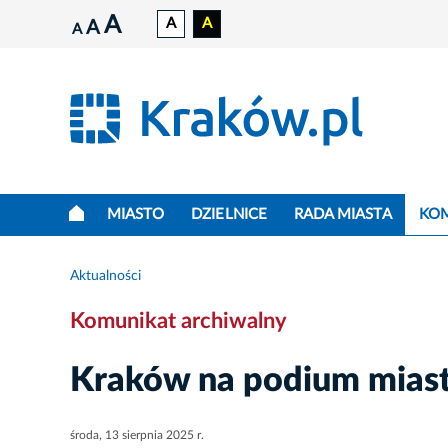
A
A
A
A
A
MIASTO
DZIELNICE
RADA MIASTA
KO
Aktualności
Komunikat archiwalny
Kraków na podium miast
środa, 13 sierpnia 2025 r.