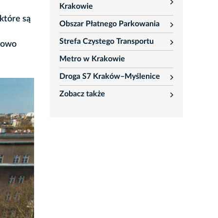
rozwiń
Krakowie
które są
Obszar Płatnego Parkowania
rozwiń
Strefa Czystego Transportu
nkowo
rozwiń
Metro w Krakowie
Droga S7 Kraków–Myślenice
rozwiń
Zobacz także
rozwiń