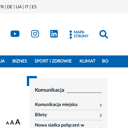
FR
DE
UA
IT
ES
book
Kraków - X
Kraków - YouTube
Kraków - Instagram
Kraków - LinkedIn
MAPA
STRONY
JA
BIZNES
SPORT I ZDROWIE
KLIMAT
BO
Komunikacja
Komunikacja miejska
rozwiń
Bilety
rozwiń
A
A
A
Nowa siatka połączeń w