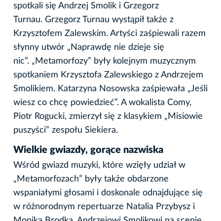
spotkali się Andrzej Smolik i Grzegorz
Turnau. Grzegorz Turnau wystąpił także z
Krzysztofem Zalewskim. Artyści zaśpiewali razem
słynny utwór „Naprawdę nie dzieje się
nic”. „Metamorfozy” były kolejnym muzycznym
spotkaniem Krzysztofa Zalewskiego z Andrzejem
Smolikiem. Katarzyna Nosowska zaśpiewała „Jeśli
wiesz co chcę powiedzieć”. A wokalista Comy,
Piotr Rogucki, zmierzył się z klasykiem „Misiowie
puszyści” zespołu Siekiera.
Wielkie gwiazdy, gorące nazwiska
Wśród gwiazd muzyki, które wzięły udział w
„Metamorfozach” były także obdarzone
wspaniałymi głosami i doskonale odnajdujące się
w różnorodnym repertuarze Natalia Przybysz i
Monika Brodka. Andrzejowi Smolikowi na scenie