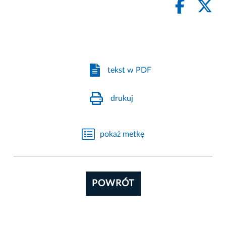
tekst w PDF
drukuj
pokaż metkę
POWRÓT