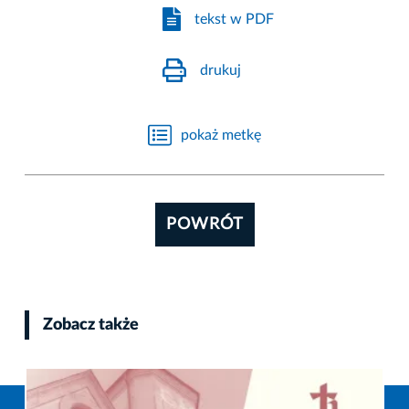
tekst w PDF
drukuj
pokaż metkę
POWRÓT
Zobacz także