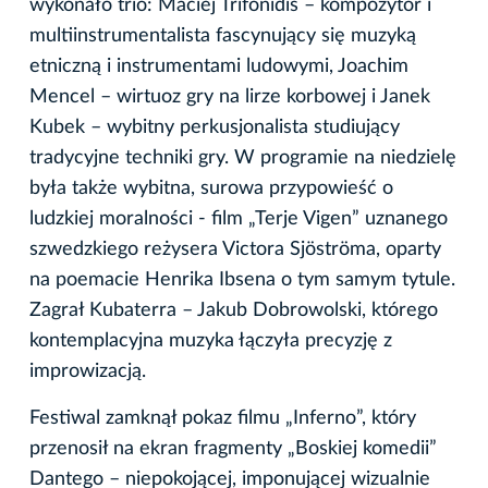
wykonało trio: Maciej Trifonidis – kompozytor i
multiinstrumentalista fascynujący się muzyką
etniczną i instrumentami ludowymi, Joachim
Mencel – wirtuoz gry na lirze korbowej i Janek
Kubek – wybitny perkusjonalista studiujący
tradycyjne techniki gry. W programie na niedzielę
była także wybitna, surowa przypowieść o
ludzkiej moralności - film „Terje Vigen” uznanego
szwedzkiego reżysera Victora Sjöströma, oparty
na poemacie Henrika Ibsena o tym samym tytule.
Zagrał Kubaterra – Jakub Dobrowolski, którego
kontemplacyjna muzyka łączyła precyzję z
improwizacją.
Festiwal zamknął pokaz filmu „Inferno”, który
przenosił na ekran fragmenty „Boskiej komedii”
Dantego – niepokojącej, imponującej wizualnie