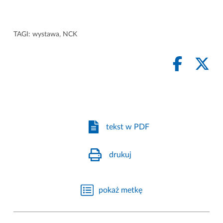
TAGI:
wystawa
,
NCK
tekst w PDF
drukuj
pokaż metkę