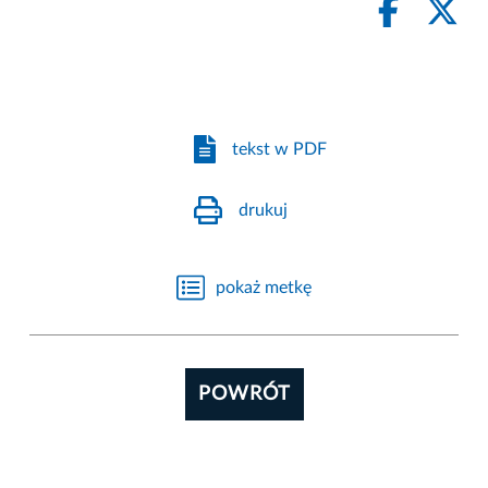
tekst w PDF
drukuj
pokaż metkę
POWRÓT