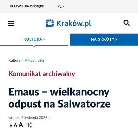
PL
UŁATWIENIA DOSTĘPU
ROZWIŃ MENU
ROZWIŃ
KULTURA
NA SKRÓTY
Kultura
Aktualności
Komunikat archiwalny
Emaus − wielkanocny
odpust na Salwatorze
wtorek, 7 kwietnia 2026 r.
A
A
A