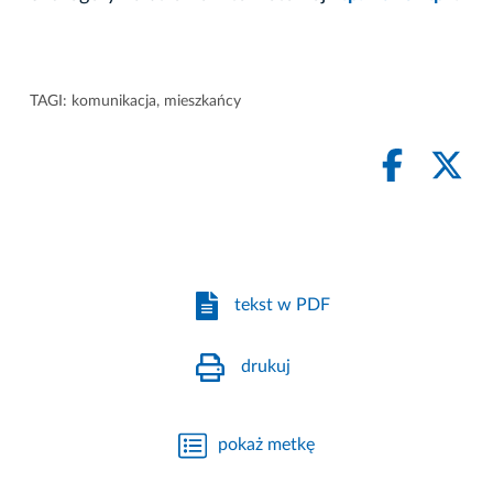
TAGI:
komunikacja
,
mieszkańcy
tekst w PDF
drukuj
pokaż metkę