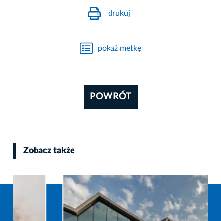
drukuj
pokaż metkę
POWRÓT
Zobacz także