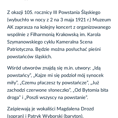
Z okazji 105. rocznicy III Powstania Śląskiego
(wybuchło w nocy z 2 na 3 maja 1921 r.) Muzeum
AK zaprasza na kolejny koncert z organizowanego
wspólnie z Filharmonią Krakowską im. Karola
Szymanowskiego cyklu Kameralna Scena
Patriotyczna. Będzie można posłuchać pieśni
powstańców śląskich.
Wśród utworów znajdą się m.in. utwory: „Idą
powstańcy”, „Kajze mi się podzioł mój synocek
miły”, „Czemu płaczesz ty powstańcze”, „Już
zachodzi czerwone słoneczko”, „Od Bytomia bita
droga” i „Poszli wszyscy na powstanie”.
Zaśpiewają je wokaliści Magdalena Drozd
(sopran) i Patryk Wyborski (baryton).