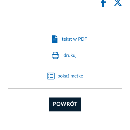
tekst w PDF
drukuj
pokaż metkę
POWRÓT