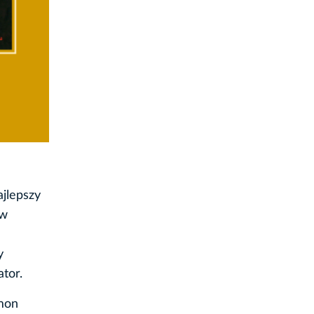
ajlepszy
 w
y
tor.
ymon