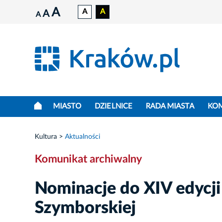
A
A
A
A
A
MIASTO
DZIELNICE
RADA MIASTA
KO
Kultura
Aktualności
Komunikat archiwalny
Nominacje do XIV edycj
Szymborskiej