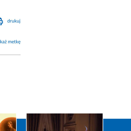
drukuj
każ metkę