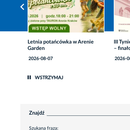
enie
III Tynieckie Recitale Kameralne
Lato e
– finałowe koncerty
wakac
filmo
2026-08-07
2026-
WSTRZYMAJ
Znajdź
Szukana fraza: