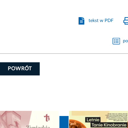
tekst w PDF
po
POWRÓT