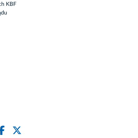
ych KBF
ądu