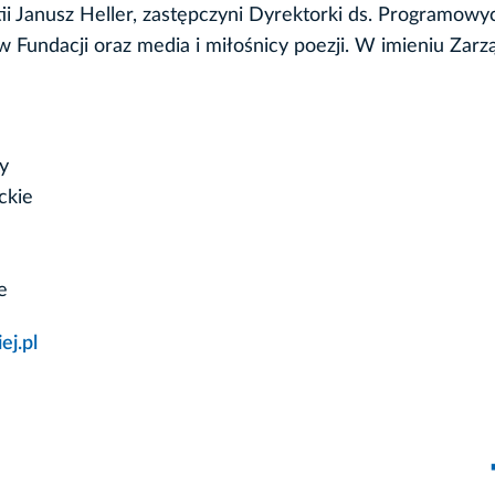
i Janusz Heller, zastępczyni Dyrektorki ds. Programow
 Fundacji oraz media i miłośnicy poezji. W imieniu Zarz
y
ckie
e
ej.pl