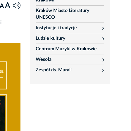
Krakowa
A
A
Kraków Miasto Literatury
UNESCO
i
Instytucje i tradycje
rozwiń
Ludzie kultury
rozwiń
Centrum Muzyki w Krakowie
Wesoła
rozwiń
Zespół ds. Murali
rozwiń