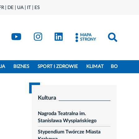
FR
DE
UA
IT
ES
book
Kraków - X
Kraków - YouTube
Kraków - Instagram
Kraków - LinkedIn
MAPA
STRONY
JA
BIZNES
SPORT I ZDROWIE
KLIMAT
BO
Kultura
Nagroda Teatralna im.
Stanisława Wyspiańskiego
Stypendium Twórcze Miasta