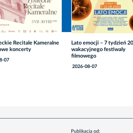
mocji – 7 tydzień 20.
SILENCE Music Festival 
yjnego festiwaly
do Krakowa
wego
2026-08-07
08-07
Publikacja od: