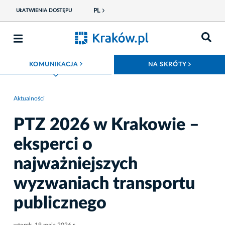
PL
UŁATWIENIA DOSTĘPU
ROZWIŃ MENU
ROZWIŃ
KOMUNIKACJA
NA SKRÓTY
Aktualności
PTZ 2026 w Krakowie –
eksperci o
najważniejszych
wyzwaniach transportu
publicznego
wtorek, 19 maja 2026 r.