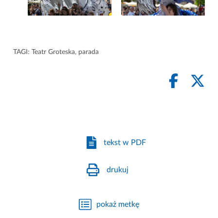
TAGI:
Teatr Groteska
,
parada
tekst w PDF
drukuj
pokaż metkę