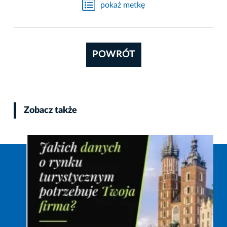
pokaż metkę
POWRÓT
Zobacz także