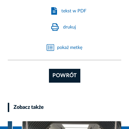
tekst w PDF
drukuj
pokaż metkę
POWRÓT
Zobacz także