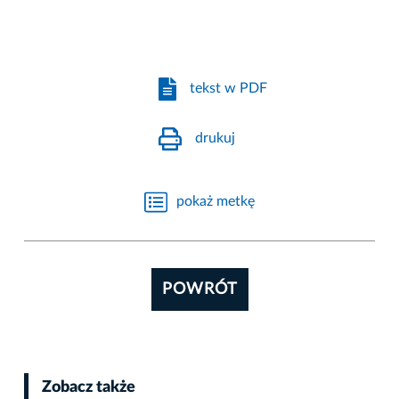
tekst w PDF
drukuj
pokaż metkę
POWRÓT
Zobacz także