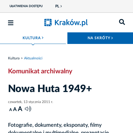
PL
UŁATWIENIA DOSTĘPU
ROZWIŃ MENU
ROZWIŃ
KULTURA
NA SKRÓTY
Kultura
Aktualności
Komunikat archiwalny
Nowa Huta 1949+
czwartek, 13 stycznia 2011 r.
A
A
A
Fotografie, dokumenty, eksponaty, filmy
dokumentalne i multimedialne prezentacje