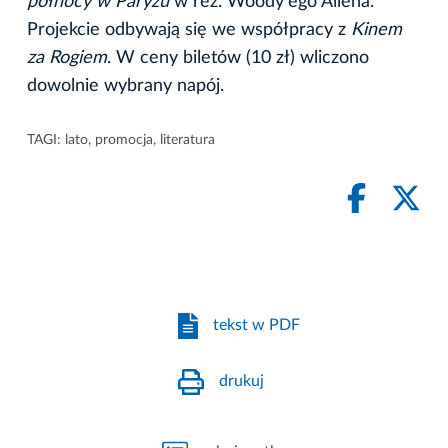
północy w Paryżu
w reż. Woody'ego Allena.
Projekcie odbywają się we współpracy z
Kinem
za Rogiem
. W ceny biletów (10 zł) wliczono
dowolnie wybrany napój.
TAGI:
lato
,
promocja
,
literatura
tekst w PDF
drukuj