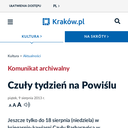
PL
UŁATWIENIA DOSTĘPU
ROZWIŃ MENU
ROZWIŃ
KULTURA
NA SKRÓTY
Kultura
Aktualności
Komunikat archiwalny
Czuły tydzień na Powiślu
piątek, 9 sierpnia 2013 r.
A
A
A
Jeszcze tylko do 18 sierpnia (niedziela) w
księgarnio-kawiarni Czuły Barbarzyńca w