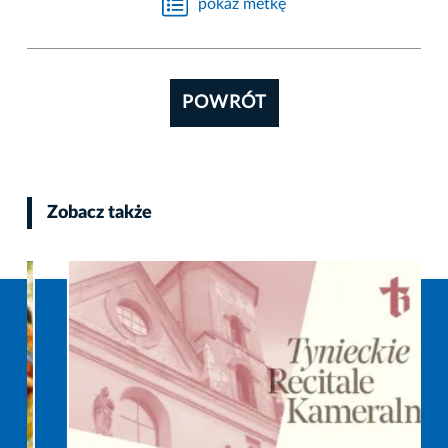
pokaż metkę
POWRÓT
Zobacz także