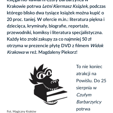
Krakowie potrwa
Letni Kiermasz Książek
, podczas
którego blisko dwa tysiące książek można kupić o
20 proc. taniej. W ofercie m.in.: literatura piękna i
dziecięca, kryminały, biografie, reportaże,
przewodniki, komiksy i literatura specjalistyczna.
Każdy kto zrobi zakupy za co najmniej 50 zł
otrzyma w prezencie płytę DVD z filmem
Widok
Krakowa
w reż. Magdaleny Piekorz!
To nie koniec
atrakcji na
Powiślu. Do 25
sierpnia w
Czułym
Barbarzyńcy
potrwa
Fot. Magiczny Kraków