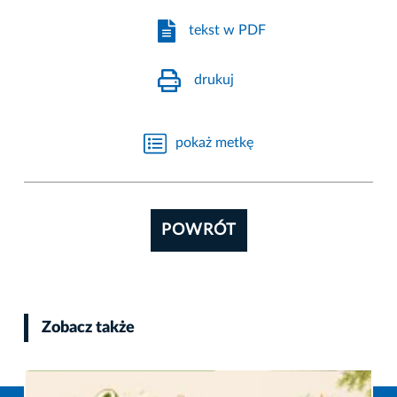
tekst w PDF
drukuj
pokaż metkę
POWRÓT
Zobacz także