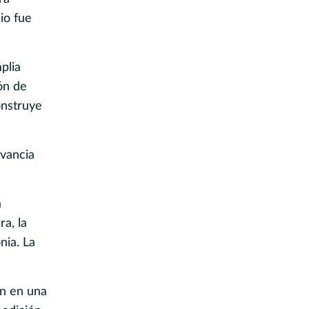
io fue
plia
ón de
onstruye
evancia
a
a, la
nia. La
an en una