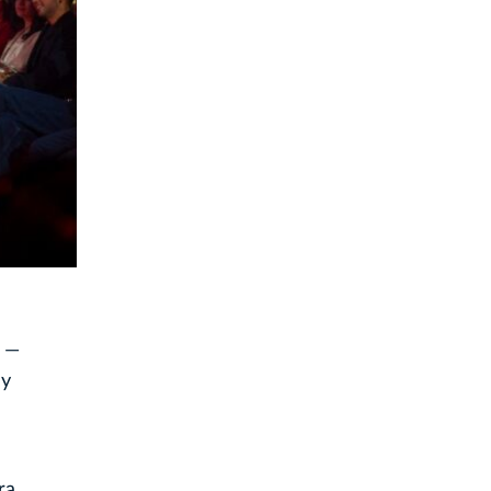
a —
 y
ra