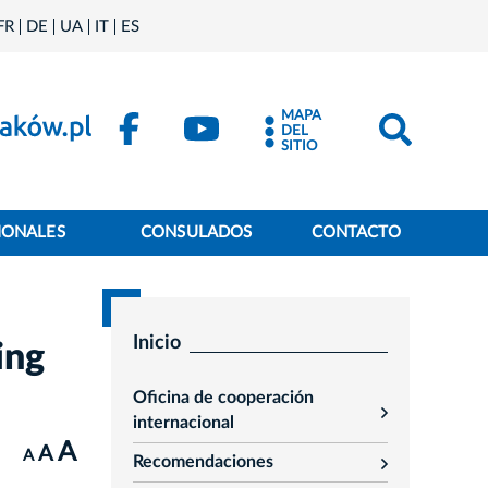
FR
DE
UA
IT
ES
MAPA
DEL
SITIO
IONALES
CONSULADOS
CONTACTO
Inicio
ing
Oficina de cooperación
rozwiń
internacional
A
A
A
Recomendaciones
rozwiń