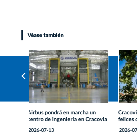
Véase también
 un
Cracovia entre las ciudades más
Europe
Cracovia
felices del mundo
Easter
Cracov
2026-07-10