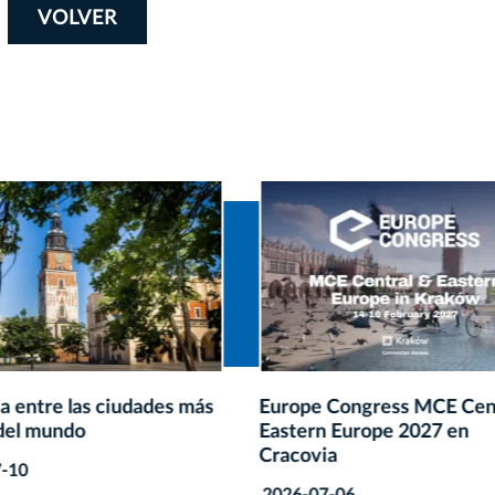
VOLVER
 Congress MCE Central &
Reconocimiento internaci
n Europe 2027 en
para TAURON Arena Kra
ia
2026-07-01