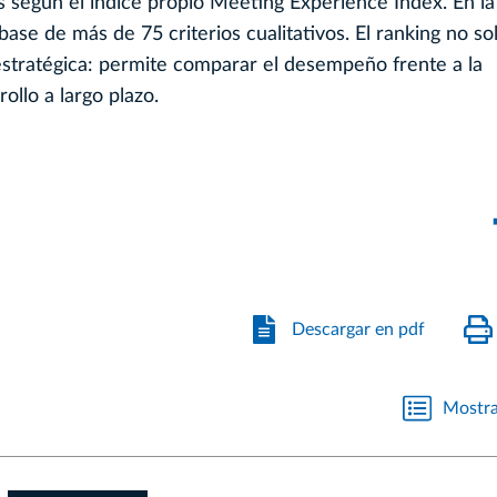
s según el índice propio Meeting Experience Index. En la
ase de más de 75 criterios cualitativos. El ranking no so
estratégica: permite comparar el desempeño frente a la
ollo a largo plazo.
Descargar en pdf
Mostra