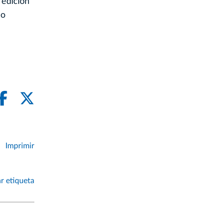
 edición
lo
Imprimir
r etiqueta