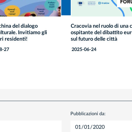
a nel ruolo di una città
Visita del Re Carlo III a C
te del dibattito europeo
2025-02-04
uro delle città
6-24
Pubblicazioni da: