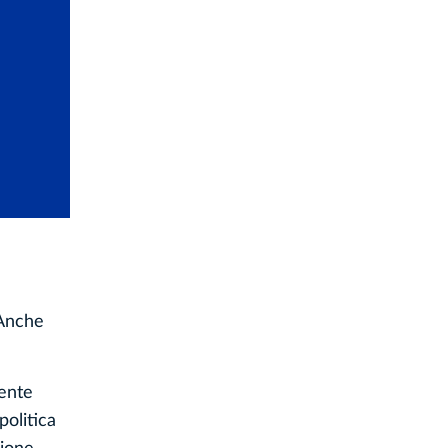
 Anche
cente
politica