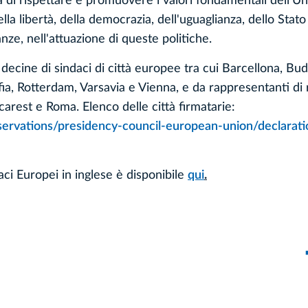
a di rispettare e promuovere i valori fondamentali dell'U
la libertà, della democrazia, dell'uguaglianza, dello Stato 
ranze, nell'attuazione di queste politiche.
 decine di sindaci di città europee tra cui Barcellona, Bu
fia, Rotterdam, Varsavia e Vienna, e da rappresentanti di 
arest e Roma. Elenco delle città firmatarie:
bservations/presidency-council-european-union/declarati
daci Europei in inglese è disponibile
qui
.