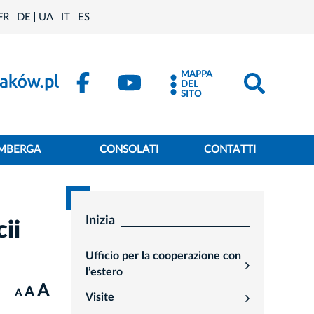
FR
DE
UA
IT
ES
MAPPA
DEL
SITO
IMBERGA
CONSOLATI
CONTATTI
Inizia
ii
Ufficio per la cooperazione con
rozwiń
l’estero
A
A
A
Visite
rozwiń