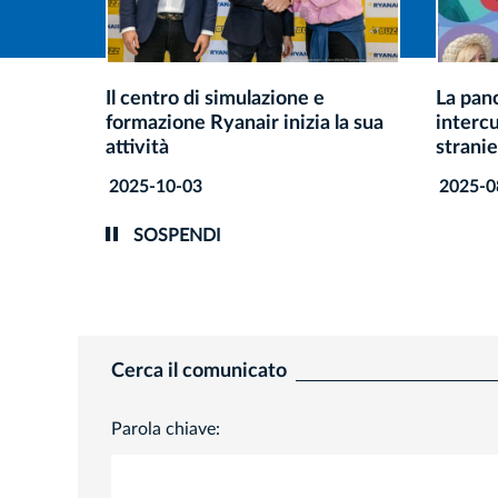
La panchina del dialogo
Cracovi
 la sua
interculturale. Invitiamo gli
ospitan
stranieri residenti!
sul fut
2025-08-27
2025-0
SOSPENDI
Cerca il comunicato
Parola chiave: