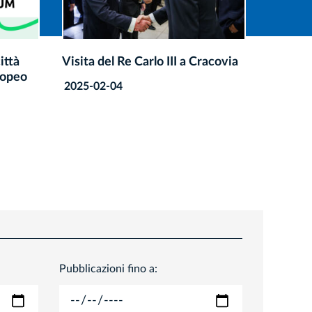
racovia
Visita del Vicepresidente del
Il Sinda
Parlamento europeo al Sindaco
della m
di Cracovia
cultura 
2025-02-04
2024-04
Pubblicazioni fino a: