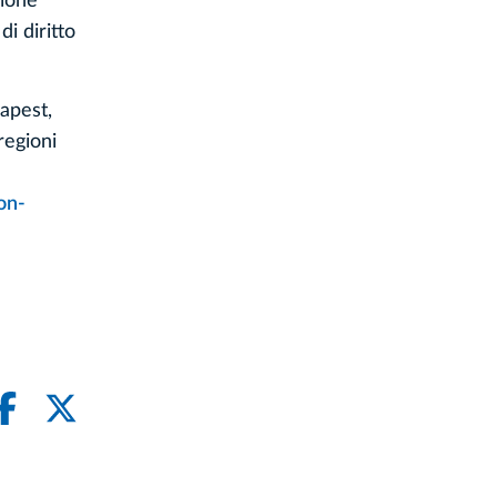
nione
di diritto
dapest,
regioni
on-