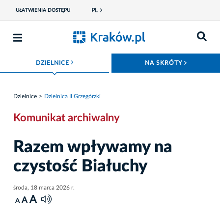
PL
UŁATWIENIA DOSTĘPU
ROZWIŃ MENU
ROZWIŃ
DZIELNICE
NA SKRÓTY
Dzielnice
Dzielnica II Grzegórzki
Komunikat archiwalny
Razem wpływamy na
czystość Białuchy
środa, 18 marca 2026 r.
A
A
A