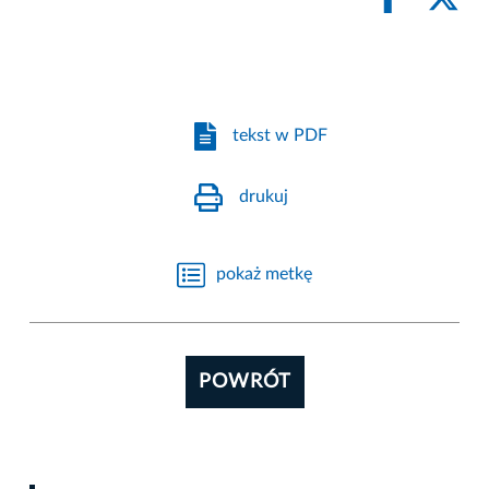
tekst w PDF
drukuj
pokaż metkę
POWRÓT