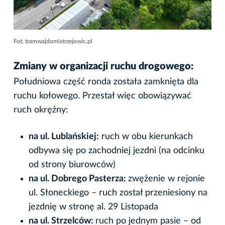
Fot. tramwajdomistrzejowic.pl
Zmiany w organizacji ruchu drogowego:
Południowa część ronda została zamknięta dla
ruchu kołowego. Przestał więc obowiązywać
ruch okrężny:
na ul. Lublańskiej:
ruch w obu kierunkach
odbywa się po zachodniej jezdni (na odcinku
od strony biurowców)
na ul. Dobrego Pasterza:
zwężenie w rejonie
ul. Słoneckiego – ruch został przeniesiony na
jezdnię w stronę al. 29 Listopada
na ul. Strzelców:
ruch po jednym pasie – od