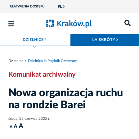
PL
UŁATWIENIA DOSTĘPU
ROZWIŃ MENU
ROZWIŃ
DZIELNICE
NA SKRÓTY
Dzielnice
Dzielnica III Prądnik Czerwony
Komunikat archiwalny
Nowa organizacja ruchu
na rondzie Barei
środa, 25 czerwca 2025 r.
A
A
A