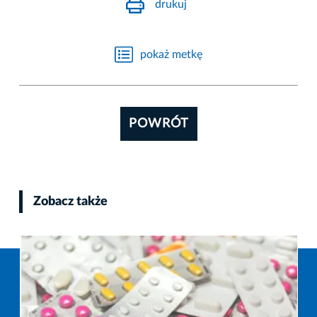
drukuj
pokaż metkę
POWRÓT
Zobacz także