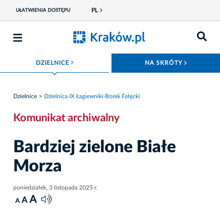
PL
UŁATWIENIA DOSTĘPU
ROZWIŃ MENU
ROZWIŃ
DZIELNICE
NA SKRÓTY
Dzielnice
Dzielnica IX Łagiewniki-Borek Fałęcki
Komunikat archiwalny
Bardziej zielone Białe
Morza
poniedziałek, 3 listopada 2025 r.
A
A
A