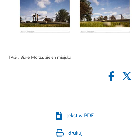
TAGI:
Białe Morza
,
zieleń miejska
tekst w PDF
drukuj