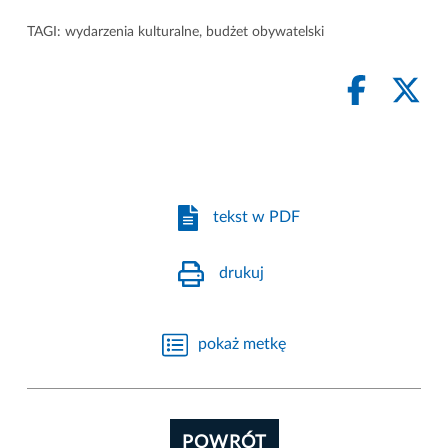
TAGI:
wydarzenia kulturalne
,
budżet obywatelski
tekst w PDF
drukuj
pokaż metkę
POWRÓT