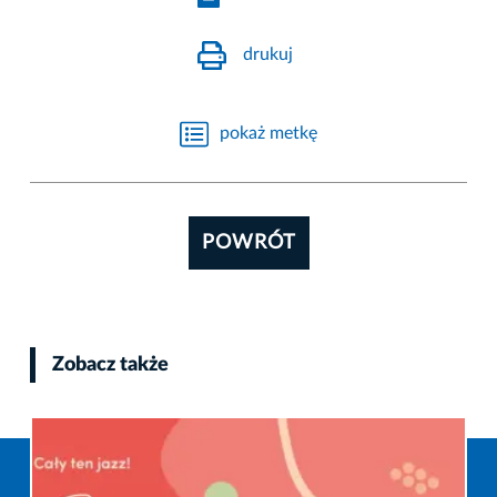
drukuj
pokaż metkę
POWRÓT
Zobacz także