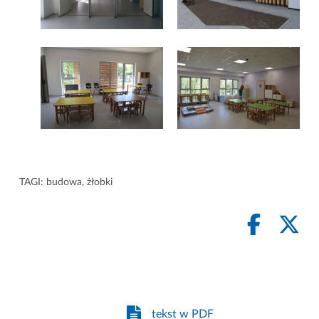
TAGI:
budowa
,
żłobki
tekst w PDF