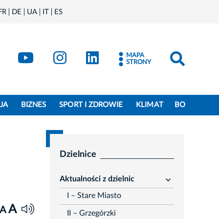
FR
DE
UA
IT
ES
book
Kraków - X
Kraków - YouTube
Kraków - Instagram
Kraków - LinkedIn
MAPA
STRONY
JA
BIZNES
SPORT I ZDROWIE
KLIMAT
BO
Dzielnice
Aktualności z dzielnic
rozwiń
I – Stare Miasto
A
A
II – Grzegórzki