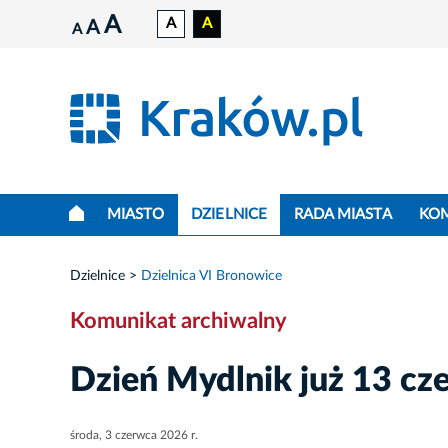
A
A
A
A
A
MIASTO
DZIELNICE
RADA MIASTA
KO
Dzielnice
Dzielnica VI Bronowice
Komunikat archiwalny
Dzień Mydlnik już 13 cz
środa, 3 czerwca 2026 r.