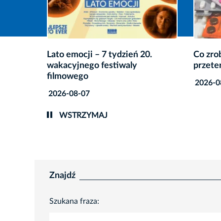
0.
Co zrobić z niepotrzebnymi lub
„Jeszc
przeterminowanymi lekami?
twórcz
dzieci
2026-08-06
2026-0
WSTRZYMAJ
Znajdź
Szukana fraza: