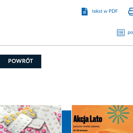
tekst w PDF
po
POWRÓT