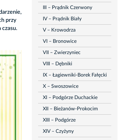
III – Prądnik Czerwony
darzenie,
IV – Prądnik Biały
ch przy
 czasu.
V – Krowodrza
VI – Bronowice
VII – Zwierzyniec
VIII – Dębniki
IX – Łagiewniki-Borek Fałęcki
X – Swoszowice
XI – Podgórze Duchackie
XII – Bieżanów-Prokocim
XIII – Podgórze
XIV – Czyżyny