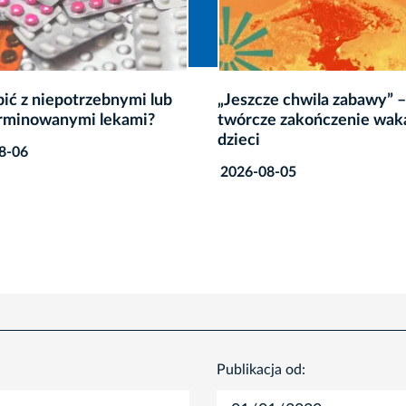
ze chwila zabawy” –
Małopolski Festiwal Komi
e zakończenie wakacji dla
wraca do Krakowa
2026-08-04
8-05
Publikacja od: