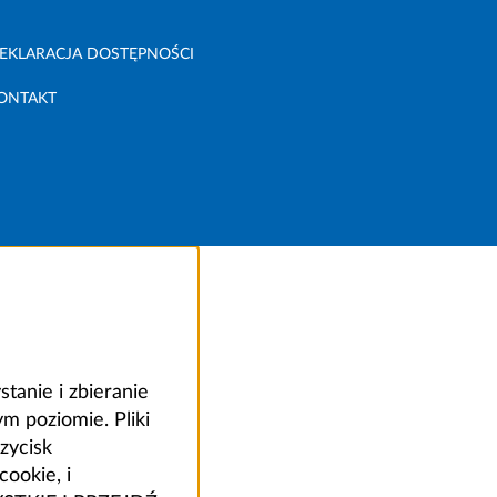
EKLARACJA DOSTĘPNOŚCI
ONTAKT
anie i zbieranie
 poziomie. Pliki
zycisk
ookie, i