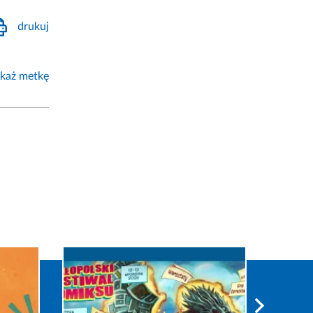
drukuj
każ metkę