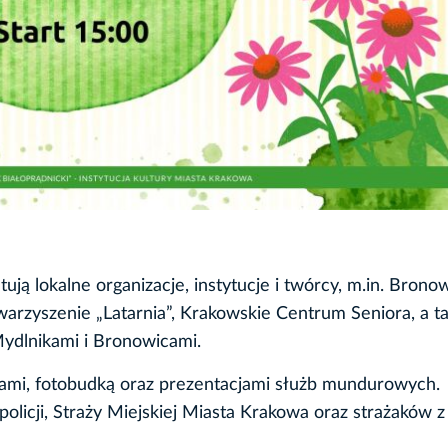
ją lokalne organizacje, instytucje i twórcy, m.in. Brono
warzyszenie „Latarnia”, Krakowskie Centrum Seniora, a t
 Mydlnikami i Bronowicami.
cami, fotobudką oraz prezentacjami służb mundurowych.
olicji, Straży Miejskiej Miasta Krakowa oraz strażaków z