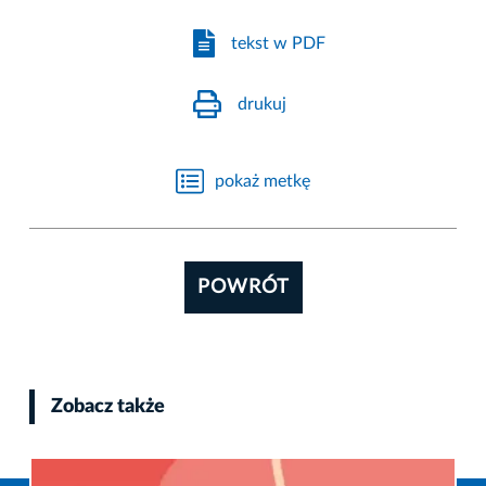
tekst w PDF
drukuj
pokaż metkę
POWRÓT
Zobacz także