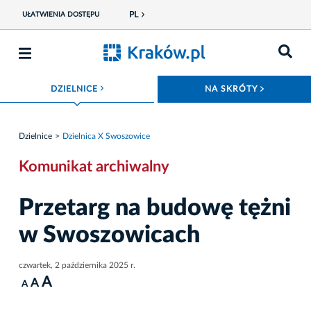
PL
UŁATWIENIA DOSTĘPU
ROZWIŃ MENU
ROZWIŃ
DZIELNICE
NA SKRÓTY
Dzielnice
Dzielnica X Swoszowice
Komunikat archiwalny
Przetarg na budowę tężni
w Swoszowicach
czwartek, 2 października 2025 r.
A
A
A