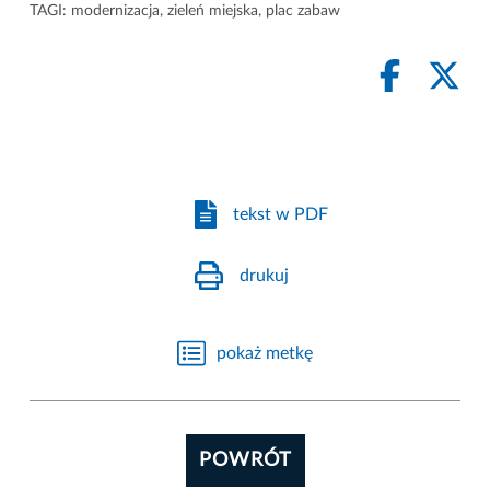
TAGI:
modernizacja
,
zieleń miejska
,
plac zabaw
tekst w PDF
drukuj
pokaż metkę
POWRÓT