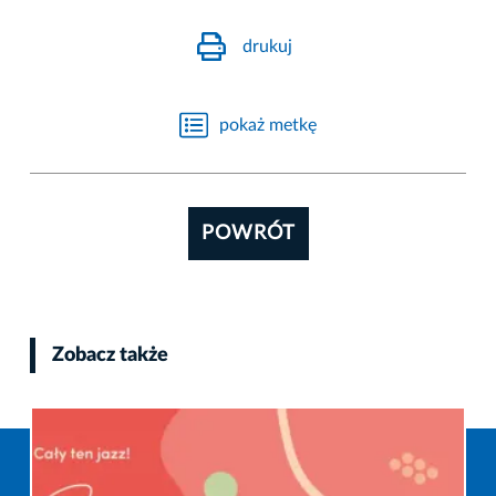
drukuj
pokaż metkę
POWRÓT
Zobacz także