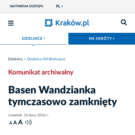
PL
UŁATWIENIA DOSTĘPU
ROZWIŃ MENU
ROZWIŃ
DZIELNICE
NA SKRÓTY
Dzielnice
Dzielnica XVI Bieńczyce
Komunikat archiwalny
Basen Wandzianka
tymczasowo zamknięty
czwartek, 16 lipca 2026 r.
A
A
A