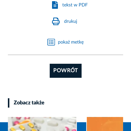
tekst w PDF
drukuj
pokaż metkę
POWRÓT
Zobacz także