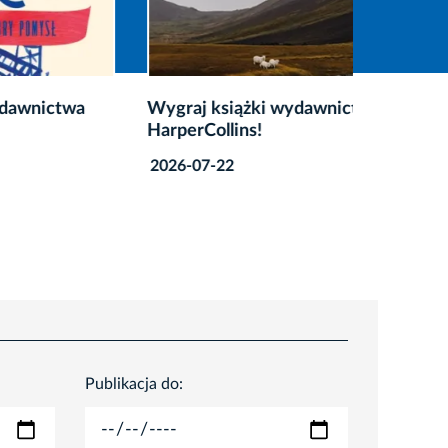
twa
Wygraj książki wydawnictwa
20. Let
HarperCollins!
wygraj 
2026-07-22
2026-07
Publikacja do: