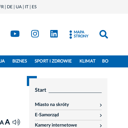
FR
DE
UA
IT
ES
book
Kraków - X
Kraków - YouTube
Kraków - Instagram
Kraków - LinkedIn
MAPA
STRONY
JA
BIZNES
SPORT I ZDROWIE
KLIMAT
BO
Start
Miasto na skróty
rozwiń
E-Samorząd
rozwiń
A
A
Kamery internetowe