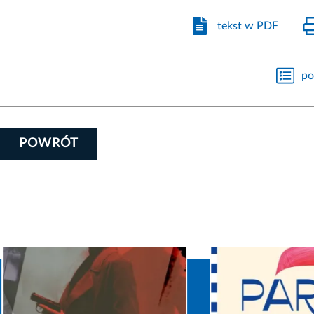
tekst w PDF
po
POWRÓT