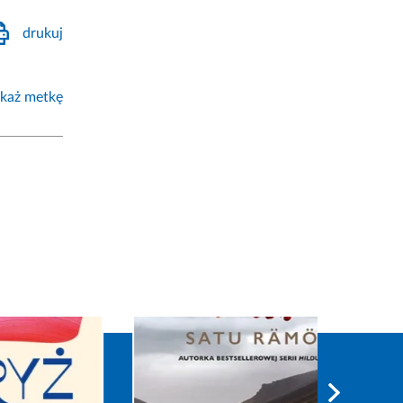
drukuj
każ metkę