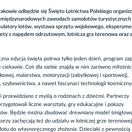
akowie odbędzie się Święto Lotnictwa Polskiego organiz
w międzynarodowych zawodach samolotów turystycznych 
mulatory lotów, wystawa sprzętu wojskowego, eksperyme
kiety z napędem odrzutowym, lotnicza gra terenowa oraz 
zna edycja święta potrwa tylko jeden dzień, program za
 ciekawie. Coś dla siebie znajdą w nim zarówno miłośnic
skowej, malarstwa, motoryzacji (zabytkowej i sportowej),
 szybownictwa, a nawet fascynaci technologii kosmiczny
ji przewidziano z myślą o rodzinach z dziećmi. Partnerzy
rzygotowali liczne warsztaty, gry edukacyjne i pokazy
ów. Będzie można zbudować drewniany model śmigłowc
torzy zachęcają też do udziału w lotniczej grze terenowej
lotu do własnoręcznego złożenia. Dzieciaki z pewnością 