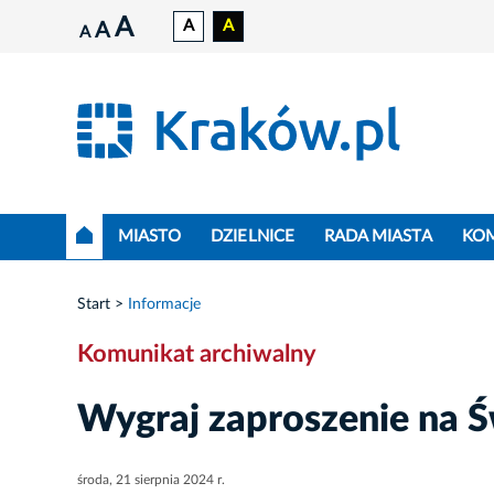
A
A
A
A
A
MIASTO
DZIELNICE
RADA MIASTA
KO
Start
Informacje
Komunikat archiwalny
Wygraj zaproszenie na Ś
środa, 21 sierpnia 2024 r.