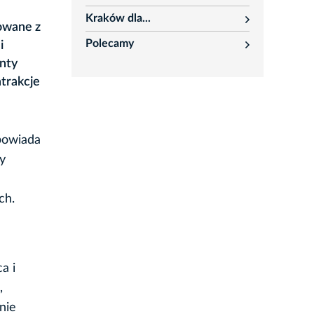
rozwiń
Kraków dla...
rozwiń
owane z
Polecamy
i
rozwiń
nty
atrakcje
powiada
y
ch.
a i
,
nie