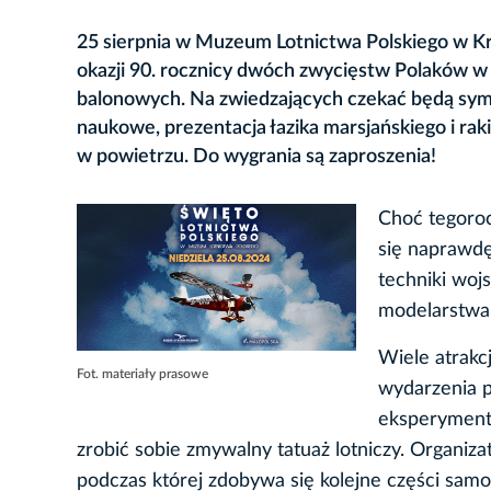
25 sierpnia w Muzeum Lotnictwa Polskiego w Kr
okazji 90. rocznicy dwóch zwycięstw Polaków 
balonowych. Na zwiedzających czekać będą sy
naukowe, prezentacja łazika marsjańskiego i ra
w powietrzu. Do wygrania są zaproszenia!
Choć tegoroc
się naprawdę
techniki woj
modelarstwa,
Wiele atrakc
Fot. materiały prasowe
wydarzenia p
eksperyment
zrobić sobie zmywalny tatuaż lotniczy. Organiza
podczas której zdobywa się kolejne części samo