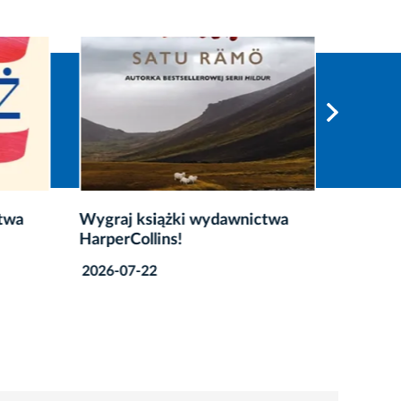
twa
Wygraj książki wydawnictwa
20. Let
HarperCollins!
wygraj 
2026-07-22
2026-07