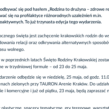
odbywać się pod hasłem „Rodzina to drużyna – zdrowe re
ć się na profilaktyce różnorodnych uzależnień m.in.
oaktywnych. To już trzynasta edycja tego wydarzenia.
cznego święta jest zachęcenie krakowskich rodzin do w
udowania relacji oraz odkrywania alternatywnych sposob
asu wolnego.
 w poprzednich latach Święto Rodziny Krakowskiej zosta
e w trzydniowej formule – od 23 do 25 maja.
arzenie odbędzie się w niedzielę, 25 maja, od godz. 11.
renach zielonych przy TAURON Arenie Kraków. Do udział
e i komercyjne i już od piątku, 23 maja, będą zapraszać 
y plastyczne, spacery tematyczne, gry terenowe, warsztat