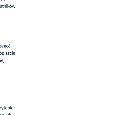
estników
zego?
opiszcie
ej,
ytanie: