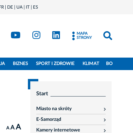
FR
DE
UA
IT
ES
book
Kraków - X
Kraków - YouTube
Kraków - Instagram
Kraków - LinkedIn
MAPA
STRONY
JA
BIZNES
SPORT I ZDROWIE
KLIMAT
BO
Start
Miasto na skróty
rozwiń
E-Samorząd
rozwiń
A
A
A
Kamery internetowe