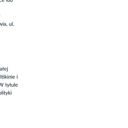
ce lub
w
ia, ul.
ałej
ikinie i
 W tytule
ityki