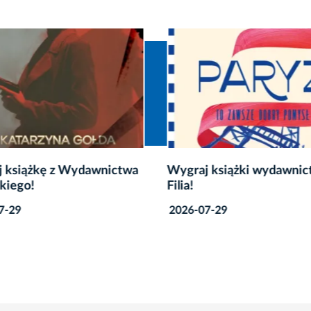
 książkę z Wydawnictwa
Wygraj książki wydawnic
ckiego!
Filia!
7-29
2026-07-29