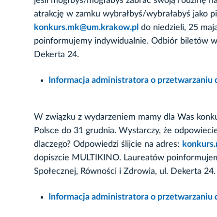
jeśli mógłbyś/mogłabyś zabrać swoją rodzinę n
atrakcję w zamku wybrałbyś/wybrałabyś jako pie
konkurs.mk@um.krakow.pl
do niedzieli, 25 ma
poinformujemy indywidualnie. Odbiór biletów w s
Dekerta 24.
Informacja administratora o przetwarzani
W związku z wydarzeniem mamy dla Was konkurs
Polsce do 31 grudnia. Wystarczy, że odpowiecie n
dlaczego? Odpowiedzi ślijcie na adres:
konkurs
dopiszcie MULTIKINO. Laureatów poinformujemy 
Społecznej, Równości i Zdrowia, ul. Dekerta 24.
Informacja administratora o przetwarzani