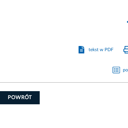
tekst w PDF
po
POWRÓT