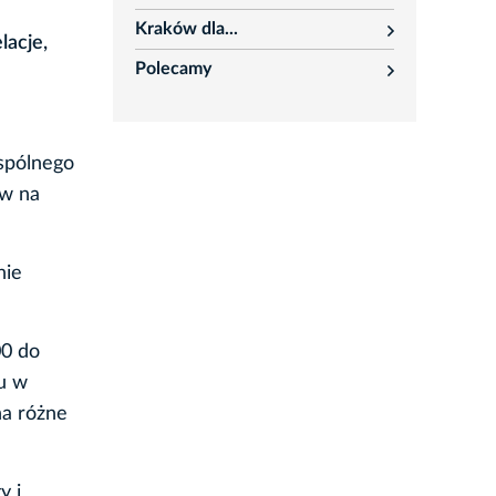
rozwiń
Kraków dla...
rozwiń
lacje,
Polecamy
rozwiń
spólnego
ów na
nie
00 do
u w
na różne
y i