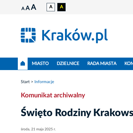
A
A
A
A
A
MIASTO
DZIELNICE
RADA MIASTA
KO
Start
Informacje
Komunikat archiwalny
Święto Rodziny Krakowsk
środa, 21 maja 2025 r.