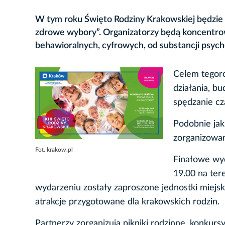
W tym roku Święto Rodziny Krakowskiej będzie 
zdrowe wybory”. Organizatorzy będą koncentrowa
behawioralnych, cyfrowych, od substancji psych
Celem tegoro
działania, b
spędzanie cz
Podobnie jak
zorganizowan
Fot. krakow.pl
Finałowe wyd
19.00 na te
wydarzeniu zostały zaproszone jednostki miejski
atrakcje przygotowane dla krakowskich rodzin.
Partnerzy zorganizują pikniki rodzinne, konkurs