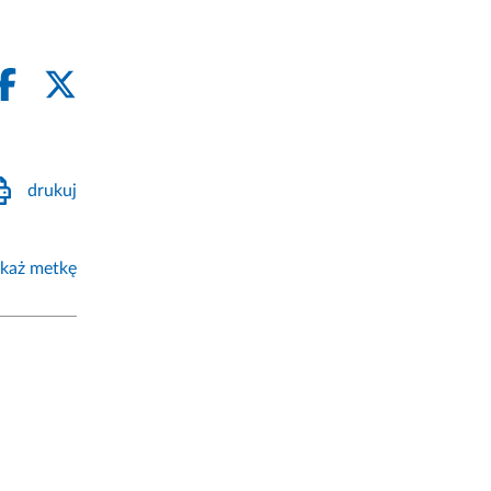
drukuj
każ metkę