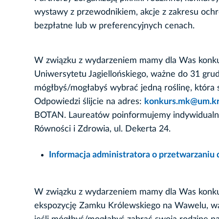
wystawy z przewodnikiem, akcje z zakresu ochro
bezpłatne lub w preferencyjnych cenach.
W związku z wydarzeniem mamy dla Was konkur
Uniwersytetu Jagiellońskiego, ważne do 31 grudn
mógłbyś/mogłabyś wybrać jedną roślinę, która 
Odpowiedzi ślijcie na adres:
konkurs.mk@um.kr
BOTAN. Laureatów poinformujemy indywidualnie.
Równości i Zdrowia, ul. Dekerta 24.
Informacja administratora o przetwarzani
W związku z wydarzeniem mamy dla Was konkur
ekspozycję Zamku Królewskiego na Wawelu, waż