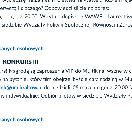
a wycieczkę na Zamek Królewski na Wawelu, które miejs
rwszą i dlaczego? Odpowiedzi ślijcie na adres:
ja, do godz. 20.00. W tytule dopiszcie WAWEL. Laureató
iedzibie Wydziały Polityki Społecznej, Równości i Zdrow
u danych osobowych
KONKURS III
! Nagrodą są zaproszenia VIP do Multikina, ważne w c
a pytanie: który film obejrzelibyście całą rodziną w Mult
.mk@um.krakow.pl
do niedzieli, 25 maja, do godz. 20.00.
indywidualnie. Odbiór biletów w siedzibie Wydziały Pol
u danych osobowych